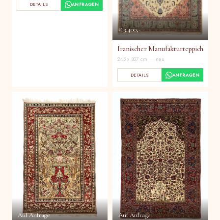
DETAILS
ANFRAGEN
€ 3.400,-
Iranischer Manufakturteppich
245 x 307 cm · neu
DETAILS
ANFRAGEN
Auf Anfrage
Auf Anfrage