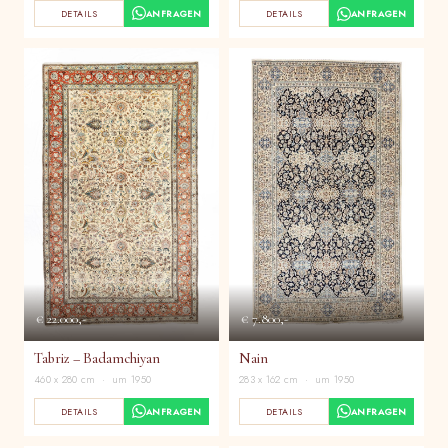
DETAILS
ANFRAGEN
DETAILS
ANFRAGEN
€ 22.000,-
€ 7.800,-
Tabriz – Badamchiyan
Nain
460 x 280 cm · um 1950
283 x 162 cm · um 1950
DETAILS
ANFRAGEN
DETAILS
ANFRAGEN