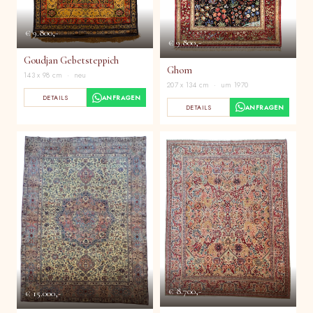
€ 9.800,-
€ 9.800,-
Goudjan Gebetsteppich
Ghom
143 x 98 cm · neu
207 x 134 cm · um 1970
DETAILS
ANFRAGEN
DETAILS
ANFRAGEN
€ 8.700,-
€ 15.000,-