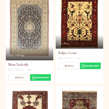
€ 7.800,-
Bidjar-Gerus
Auf Anfrage
250 x 173 cm · neu
Nain-Tudeshk
DETAILS
ANFRAGEN
243 x 153 cm · neu
DETAILS
ANFRAGEN