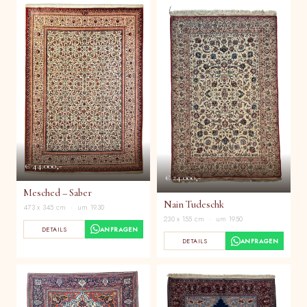
€ 44.000,-
€ 24.000,-
Mesched – Saber
Nain Tudeschk
473 x 345 cm · um 1930
230 x 155 cm · um 1950
DETAILS
ANFRAGEN
DETAILS
ANFRAGEN