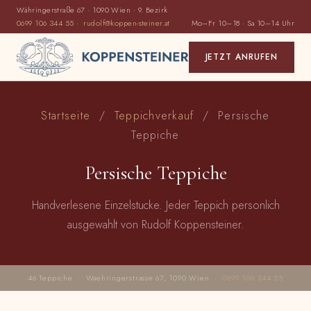
Währingerstraße 67 · 1090 Wien · 9. Bezirk
0699 106 344 55
·
rudolf@koppen-steiner.at
Mo–Fr 10–18 · Sa 10–14 Uhr
JETZT ANRUFEN
Startseite
/
Teppichverkauf
/ Persische
Teppiche
Persische Teppiche
Handverlesene Einzelstucke. Jeder Teppich personlich
ausgewahlt von Rudolf Koppensteiner.
46 Teppiche · Waehringerstrasse 67, 1090 Wien ·
0699 106 344 55