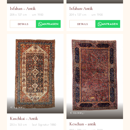
Isfahan-Antik
Isfahan – Antik
209 x 137 cm · um 1900
208 x 137 cm · um 1900
DETAILS
ANFRAGEN
DETAILS
ANFRAGEN
€ 14.000,-
€ 12.000,-
Kaschkai – Antik
Keschan – antik
253 x 163 cm · laut Signatur 1880