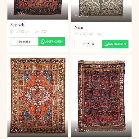
€ 4.800,-
€ 5.800,-
Senneh
Nain
214 x 142 cm · um 1950
230 x 142 cm · neu
DETAILS
ANFRAGEN
DETAILS
ANFRAGEN
€ 8.900,-
€ 2.800,-