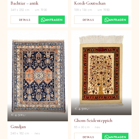
Bachtiar – antik
Kordi-Goutschan
349 x 252 cm · um 1930
158 x 136 cm · um 1950
DETAILS
ANFRAGEN
DETAILS
ANFRAGEN
€ 4.500,-
€ 4.500,-
Ghom-Seidenteppich
Goudjan
85 x 60 cm · neu
240 x 182 cm · neu
DETAILS
ANFRAGEN