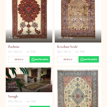
€ 4.800,-
Auf Anfrage
Bachtiar
Keschan-Seide
161 x 265 cm · um 1930
202 x 130 cm · um 1900
DETAILS
ANFRAGEN
DETAILS
ANFRAGEN
€ 5.600,-
Sarugh
272 x 183 cm · um 1950