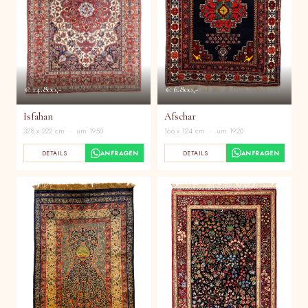
€ 6.800,-
€ 14.800,-
Afschar
Isfahan
166 x 124 cm · um 1920
328 x 222 cm · um 1950
DETAILS
ANFRAGEN
DETAILS
ANFRAGEN