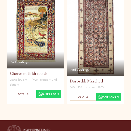
Auf Anfrage
Auf Anfrage
Chorosan-Bildteppich
280 x 160 cm · 1924 (signiert und
Doroschk Mesched
datiert)
360 x 155 cm · um 1900
DETAILS
ANFRAGEN
DETAILS
ANFRAGEN