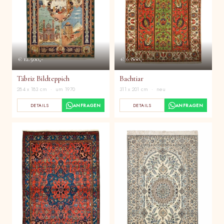
€ 12.500,-
€ 6.800,-
Täbriz Bildteppich
Bachtiar
284 x 183 cm · um 1970
311 x 201 cm · neu
DETAILS
ANFRAGEN
DETAILS
ANFRAGEN