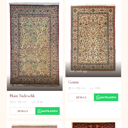
Auf Anfrage
Goum
€ 19.000,-
283 x 190 cm · ca. 1950
Nain Tudeschk
DETAILS
ANFRAGEN
262 x 156 cm · um 1940
DETAILS
ANFRAGEN