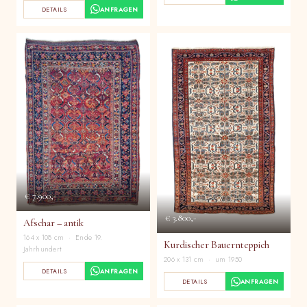
DETAILS
ANFRAGEN
€ 7.900,-
€ 3.800,-
Afschar – antik
164 x 108 cm · Ende 19.
Kurdischer Bauernteppich
Jahrhundert
206 x 131 cm · um 1950
DETAILS
ANFRAGEN
DETAILS
ANFRAGEN