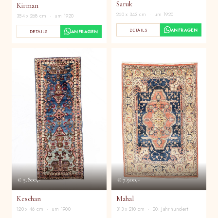
Saruk
Kirman
260 x 343 cm · um 1920
354 x 268 cm · um 1920
DETAILS
ANFRAGEN
DETAILS
ANFRAGEN
€ 5.800,-
€ 7.900,-
Keschan
Mahal
120 x 46 cm · um 1900
313 x 210 cm · 20. Jahrhundert