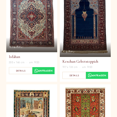
€ 14.800,-
€ 9.800,-
Isfahan
Keschan Gebetsteppich
205 x 146 cm · um 1920
197 x 133 cm · um 1920
DETAILS
ANFRAGEN
DETAILS
ANFRAGEN