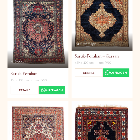
Auf Anfrage
Saruk-Ferahan – Garsan
€ 6.900,-
419 x 409 cm · um 1900
DETAILS
ANFRAGEN
Saruk-Ferahan
158 x 104 cm · um 1920
DETAILS
ANFRAGEN