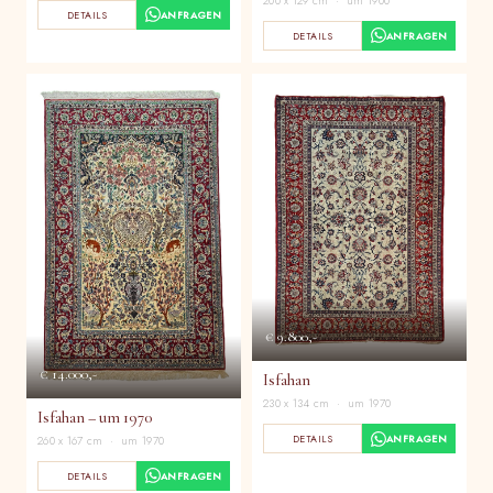
200 x 129 cm · um 1900
DETAILS
ANFRAGEN
DETAILS
ANFRAGEN
€ 9.800,-
€ 14.000,-
Isfahan
230 x 134 cm · um 1970
Isfahan – um 1970
DETAILS
ANFRAGEN
260 x 167 cm · um 1970
DETAILS
ANFRAGEN