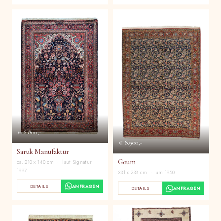
€ 6.800,-
€ 8.900,-
Saruk Manufaktur
Goum
ca. 210 x 140 cm · laut Signatur
1997
331 x 238 cm · um 1950
DETAILS
ANFRAGEN
DETAILS
ANFRAGEN