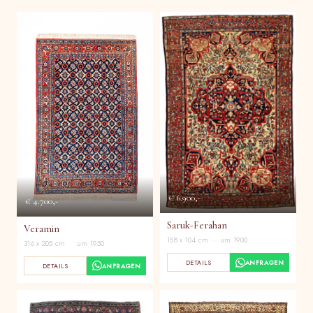
€ 6.900,-
€ 4.700,-
Saruk-Ferahan
Veramin
158 x 104 cm · um 1900
316 x 205 cm · um 1950
DETAILS
ANFRAGEN
DETAILS
ANFRAGEN