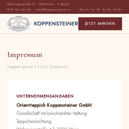
Währingerstraße 67 · 1090 Wien · 9. Bezirk
0699 106 344 55
·
rudolf@koppen-steiner.at
Mo–Fr 10–18 · Sa 10–14 Uhr
JETZT ANRUFEN
Impressum
Angaben gemäß § 5 ECG (Österreich)
UNTERNEHMENSANGABEN
Orientteppich Koppensteiner GmbH
Gesellschaft mit beschränkter Haftung
Teppicheinrichtung