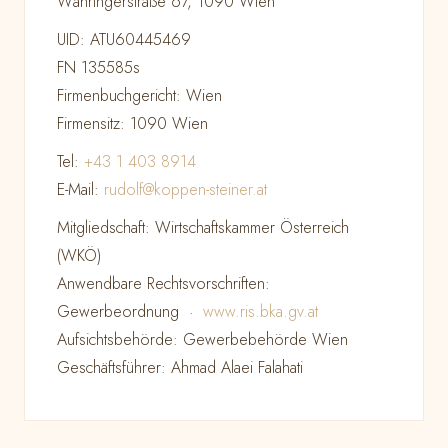
Währingerstraße 67, 1090 Wien
UID: ATU60445469
FN 135585s
Firmenbuchgericht: Wien
Firmensitz: 1090 Wien
Tel:
+43 1 403 8914
E-Mail:
rudolf@koppen-steiner.at
Mitgliedschaft: Wirtschaftskammer Österreich
(WKÖ)
Anwendbare Rechtsvorschriften:
Gewerbeordnung ·
www.ris.bka.gv.at
Aufsichtsbehörde: Gewerbebehörde Wien
Geschäftsführer: Ahmad Alaei Falahati