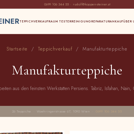
0699 106 344 55
·
rudolf@koppen-steiner.at
TEPPICHVERKAUF
RAUM TESTER
REINIGUNG
REPARATUR
ANKAUF
ÜBER 
Startseite
/
Teppichverkauf
/ Manufakturteppiche
Manufakturteppiche
iten aus den feinsten Werkstatten Persiens. Tabriz, Isfahan, Nai
26 Teppiche · Waehringerstrasse 67, 1090 Wien ·
0699 106 344 55