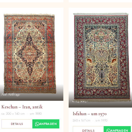
Auf Anfrage
€ 14.000,-
Keschan – Iran, antik
Isfahan – um 1970
ca. 200 x 140 cm · um 1880
260 x 167 cm · um 1970
DETAILS
ANFRAGEN
DETAILS
ANFRAGEN