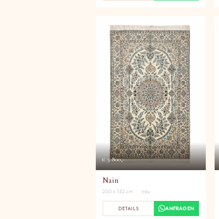
€ 5.800,-
Nain
230 x 142 cm · neu
DETAILS
ANFRAGEN