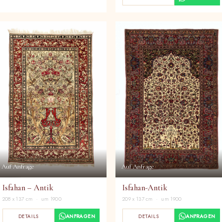
Auf Anfrage
Auf Anfrage
Isfahan-Antik
Isfahan – Antik
209 x 137 cm · um 1900
208 x 137 cm · um 1900
DETAILS
ANFRAGEN
DETAILS
ANFRAGEN