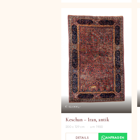
€ 12.000,-
Keschan – Iran, antik
200 x 129 cm · um 1900
DETAILS
ANFRAGEN