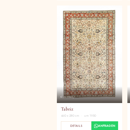
€ 22.000,-
Tabriz
460 x 280 cm · um 1950
DETAILS
ANFRAGEN