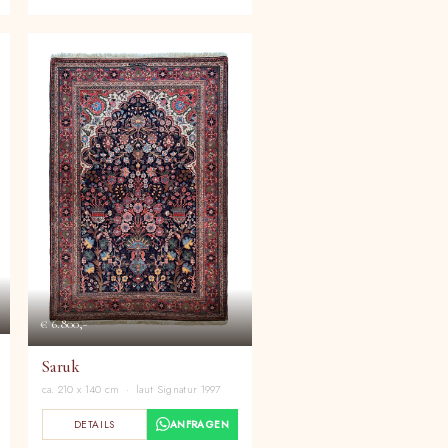
€ 6.800,-
Saruk
ca. 210 x 140 cm · laut Signatur 1997
DETAILS
ANFRAGEN