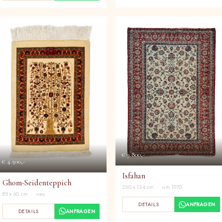
€ 9.800,-
€ 4.500,-
Isfahan
Ghom-Seidenteppich
230 x 134 cm · um 1970
85 x 60 cm · neu
DETAILS
ANFRAGEN
DETAILS
ANFRAGEN