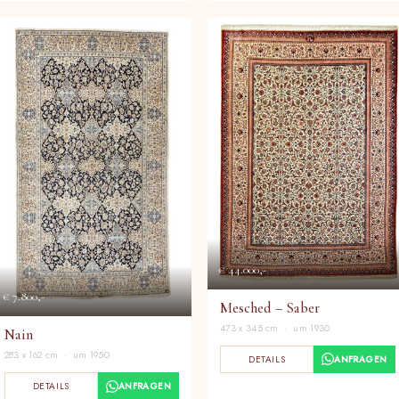
€ 44.000,-
€ 7.800,-
Mesched – Saber
473 x 345 cm · um 1930
Nain
283 x 162 cm · um 1950
DETAILS
ANFRAGEN
DETAILS
ANFRAGEN