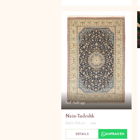
Auf Anfrage
Nain-Tudeshk
243 x 153 cm · neu
DETAILS
ANFRAGEN