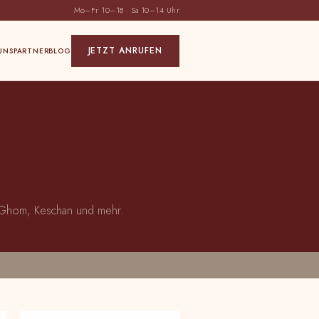
Mo–Fr 10–18 · Sa 10–14 Uhr
JETZT ANRUFEN
UNS
PARTNER
BLOG
n, Ghom, Keschan und mehr.