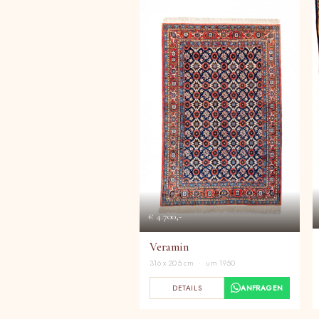
€ 4.700,-
Veramin
316 x 205 cm · um 1950
DETAILS
ANFRAGEN