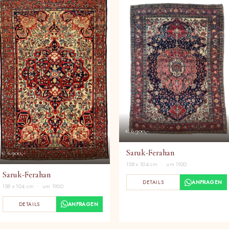
€ 6.900,-
Saruk-Ferahan
€ 6.900,-
158 x 104 cm · um 1920
Saruk-Ferahan
DETAILS
ANFRAGEN
158 x 104 cm · um 1900
DETAILS
ANFRAGEN