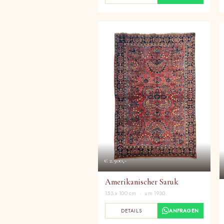
€ 2.500,-
Amerikanischer Saruk
153 x 100 cm · um 1930
DETAILS
ANFRAGEN