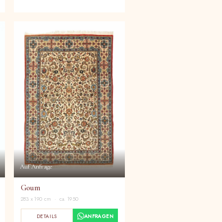
Auf Anfrage
Goum
283 x 190 cm · ca. 1950
DETAILS
ANFRAGEN