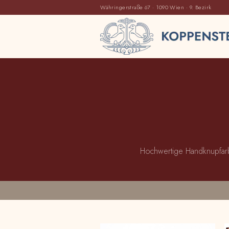
Währingerstraße 67 · 1090 Wien · 9. Bezirk
Hochwertige Handknupfarbe