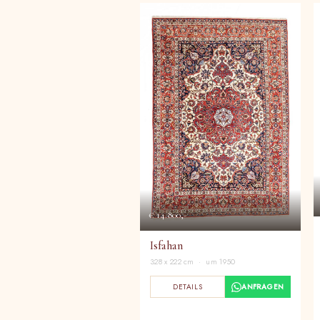
€ 14.800,-
Isfahan
328 x 222 cm · um 1950
DETAILS
ANFRAGEN