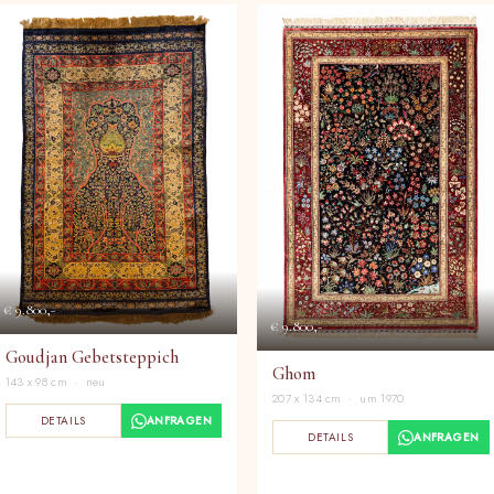
€ 9.800,-
€ 9.800,-
Goudjan Gebetsteppich
Ghom
143 x 98 cm · neu
207 x 134 cm · um 1970
DETAILS
ANFRAGEN
DETAILS
ANFRAGEN