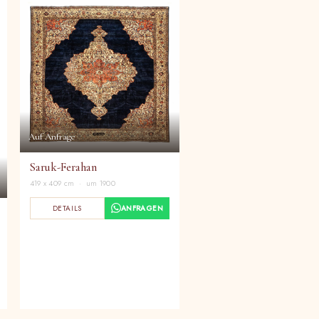
Auf Anfrage
Saruk-Ferahan
419 x 409 cm · um 1900
DETAILS
ANFRAGEN