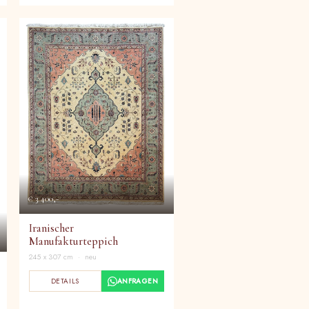
€ 3.400,-
Iranischer
Manufakturteppich
245 x 307 cm · neu
DETAILS
ANFRAGEN