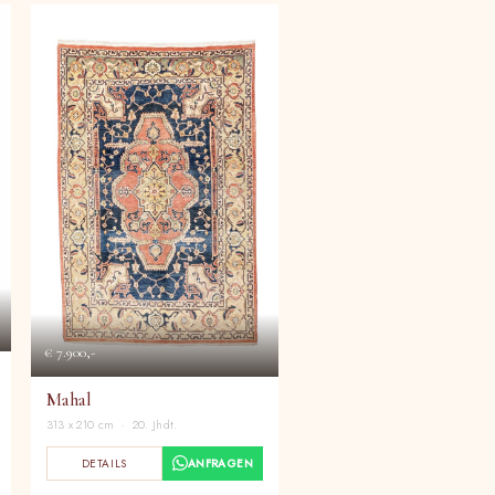
€ 7.900,-
Mahal
313 x 210 cm · 20. Jhdt.
DETAILS
ANFRAGEN