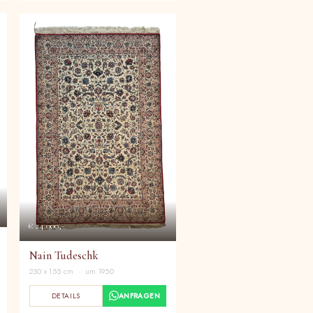
€ 24.000,-
Nain Tudeschk
230 x 155 cm · um 1950
DETAILS
ANFRAGEN