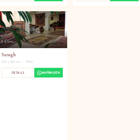
€ 5.600,-
Sarugh
272 x 183 cm · 1950
DETAILS
ANFRAGEN