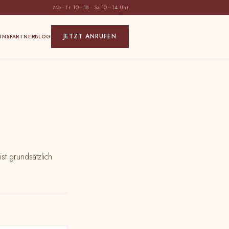
Mo–Fr 10–18 · Sa 10–14 Uhr
JETZT ANRUFEN
UNS
PARTNER
BLOG
t grundsätzlich