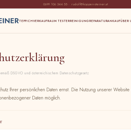
0699 106 344 55
·
rudolf@koppen-steiner.at
TEPPICHVERKAUF
RAUM TESTER
REINIGUNG
REPARATUR
ANKAUF
ÜBER 
hutzerklärung
emäß DSGVO und österreichischem Datenschutzgesetz
tz Ihrer persönlichen Daten ernst. Die Nutzung unserer Website is
nenbezogener Daten möglich.
r