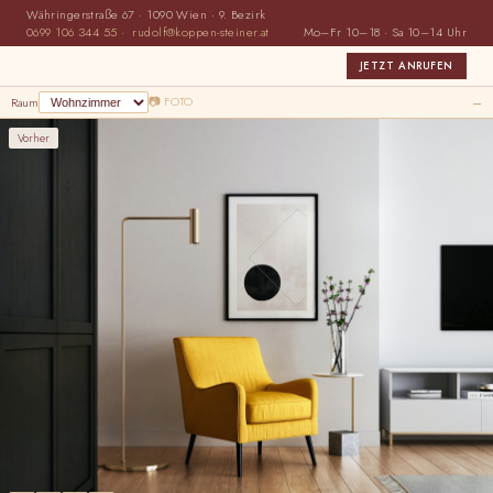
Währingerstraße 67 · 1090 Wien · 9. Bezirk
0699 106 344 55
·
rudolf@koppen-steiner.at
Mo–Fr 10–18 · Sa 10–14 Uhr
JETZT ANRUFEN
📷 FOTO
Raum
–
Vorher