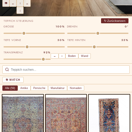
👁
←
↑
→
↓
TEPPICH-STEUERUNG
↻ Zurücksetzen
GRÖSSE
100%
DREHEN
0°
TIEFE VORNE
50%
TIEFE HINTEN
55%
TRANSPARENZ
92%
↔
↕
Boden
Wand
🎯 MATCH
Alle (59)
Antike
Persische
Manufaktur
Nomaden